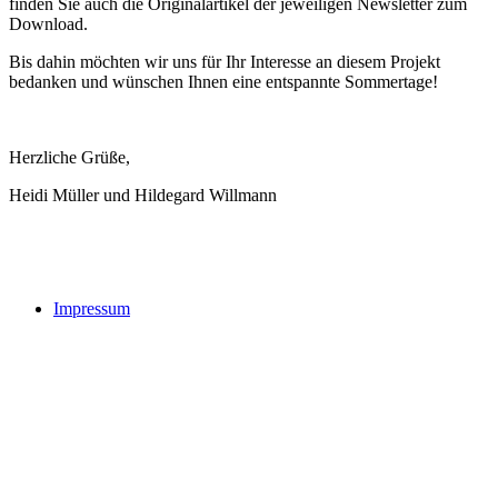
finden Sie auch die Originalartikel der jeweiligen Newsletter zum
Download.
Bis dahin möchten wir uns für Ihr Interesse an diesem Projekt
bedanken und
wünschen Ihnen eine entspannte Sommertage!
Herzliche Grüße,
Heidi Müller und Hildegard Willmann
Impressum
Buchtipps::
Trauerforschung - Basis für praktisches Handeln
Mehr Infos zum Buch/bestellen