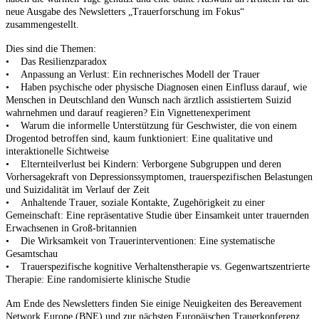
neue Ausgabe des Newsletters „Trauerforschung im Fokus“
zusammengestellt.
Dies sind die Themen:
• Das Resilienzparadox
• Anpassung an Verlust: Ein rechnerisches Modell der Trauer
• Haben psychische oder physische Diagnosen einen Einfluss darauf, wie
Menschen in Deutschland den Wunsch nach ärztlich assistiertem Suizid
wahrnehmen und darauf reagieren? Ein Vignettenexperiment
• Warum die informelle Unterstützung für Geschwister, die von einem
Drogentod betroffen sind, kaum funktioniert: Eine qualitative und
interaktionelle Sichtweise
• Elternteilverlust bei Kindern: Verborgene Subgruppen und deren
Vorhersagekraft von Depressionssymptomen, trauerspezifischen Belastungen
und Suizidalität im Verlauf der Zeit
• Anhaltende Trauer, soziale Kontakte, Zugehörigkeit zu einer
Gemeinschaft: Eine repräsentative Studie über Einsamkeit unter trauernden
Erwachsenen in Groß-britannien
• Die Wirksamkeit von Trauerinterventionen: Eine systematische
Gesamtschau
• Trauerspezifische kognitive Verhaltenstherapie vs. Gegenwartszentrierte
Therapie: Eine randomisierte klinische Studie
Am Ende des Newsletters finden Sie einige Neuigkeiten des Bereavement
Network Europe (BNE) und zur nächsten Europäischen Trauerkonferenz