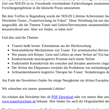
Ziel von NOGIN ist es, Forschende verschiedener Fachrichtungen zusammenzu
Forschungsergebnisse in die klinische Praxis umzusetzen.
Bei dem Treffen in Regensburg wurde der NOGIN Lifetime Achievement Award 
Newsletter-Teams „Trauerforschung im Fokus“. Diese Verleihung hat uns dazu
ausgewählt, die die Themen Trauer und Gehirn/Nervensystem zusammenführen u
herausfordernd sein. Aber wir finden, es lohnt sich!
Und dies sind die Themen:
Trauern heißt lernen: Erkenntnisse aus der Hirnforschung
Neuroendokrine Mechanismen von Trauer: Ein systematisches Review u
Wie passen sich Körper, Geist und Gehirn an einen Verlust an? Ein ku
Konkurrierende neurokognitive Prozesse nach einem Verlust
Funktionelle Konnektivität des rostralen und dorsalen anterioren cin
Der Verlust des Ehepartners verstärkt die Produktion von entzündungs
Achtsamkeitsbasierte kognitive Therapie bei Trauer: Veränderungen d
Am Ende des Newsletters finden Sie einige Neuigkeiten zur dritten Europäi
Wir wünschen wie immer spannende Lektüre!
Sie erhalten den Newsletter hier als
PDF-Download
oder wie immer über un
www.trauerforschung.de
bekannt. Hier finden Sie auch die Originalartikel d