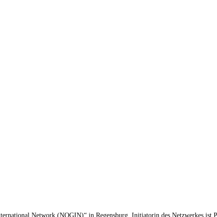
ternational Network (NOGIN)“ in Regensburg. Initiatorin des Netzwerkes ist