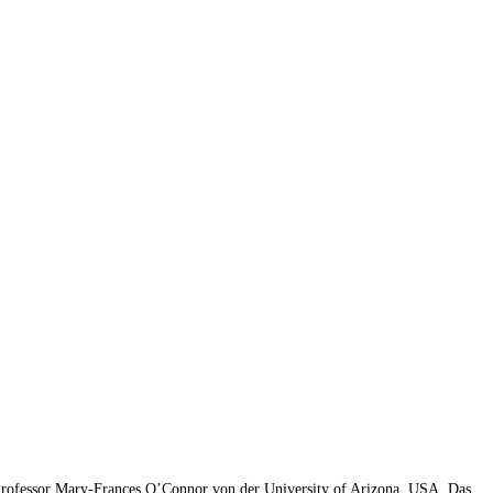
 Professor Mary-Frances O’Connor von der University of Arizona, USA. Das