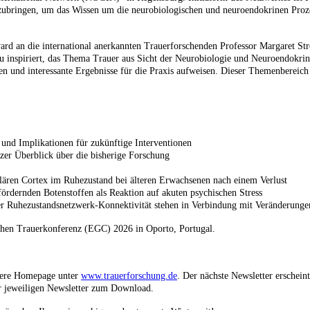
bringen, um das Wissen um die neurobiologischen und neuroendokrinen Prozes
an die international anerkannten Trauerforschenden Professor Margaret Stro
 inspiriert, das Thema Trauer aus Sicht der Neurobiologie und Neuroendokrino
nd interessante Ergebnisse für die Praxis aufweisen. Dieser Themenbereich is
nd Implikationen für zukünftige Interventionen
rzer Überblick über die bisherige Forschung
gulären Cortex im Ruhezustand bei älteren Erwachsenen nach einem Verlust
fördernden Botenstoffen als Reaktion auf akuten psychischen Stress
er Ruhezustandsnetzwerk-Konnektivität stehen in Verbindung mit Veränderunge
schen Trauerkonferenz (EGC) 2026 in Oporto, Portugal.
sere Homepage unter
www.trauerforschung.de
. Der nächste Newsletter ersche
er jeweiligen Newsletter zum Download.