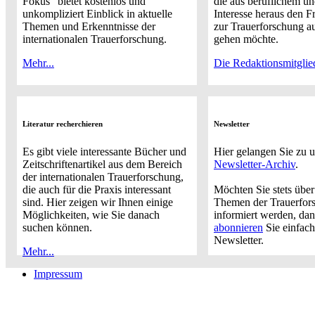
Fokus" bietet kostenlos und
die aus beruflichem u
unkompliziert Einblick in aktuelle
Interesse heraus den F
Themen und Erkenntnisse der
zur Trauerforschung a
internationalen Trauerforschung.
gehen möchte.
Mehr...
Die Redaktionsmitglie
Literatur recherchieren
Newsletter
Es gibt viele interessante Bücher und
Hier gelangen Sie zu 
Zeitschriftenartikel aus dem Bereich
Newsletter-Archiv
.
der internationalen Trauerforschung,
die auch für die Praxis interessant
Möchten Sie stets über
sind. Hier zeigen wir Ihnen einige
Themen der Trauerfor
Möglichkeiten, wie Sie danach
informiert werden, da
suchen können.
abonnieren
Sie einfach
Newsletter.
Mehr...
Impressum
Buchtipps::