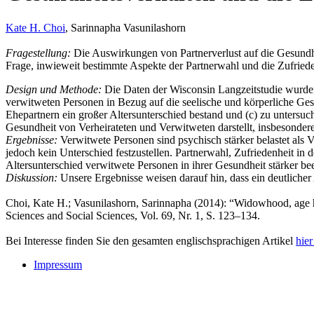
Kate H. Choi
, Sarinnapha Vasunilashorn
Fragestellung:
Die Auswirkungen von Partnerverlust auf die Gesundhe
Frage, inwieweit bestimmte Aspekte der Partnerwahl und die Zufrieden
Design und Methode:
Die Daten der Wisconsin Langzeitstudie wurden 
verwitweten Personen in Bezug auf die seelische und körperliche Ges
Ehepartnern ein großer Altersunterschied bestand und (c) zu untersuc
Gesundheit von Verheirateten und Verwitweten darstellt, insbesondere
Ergebnisse:
Verwitwete Personen sind psychisch stärker belastet als 
jedoch kein Unterschied festzustellen. Partnerwahl, Zufriedenheit 
Altersunterschied verwitwete Personen in ihrer Gesundheit stärker beei
Diskussion:
Unsere Ergebnisse weisen darauf hin, dass ein deutlicher 
Choi, Kate H.; Vasunilashorn, Sarinnapha (2014): “Widowhood, age hete
Sciences and Social Sciences, Vol. 69, Nr. 1, S. 123–134.
Bei Interesse finden Sie den gesamten englischsprachigen Artikel
hie
Impressum
Buchtipps::