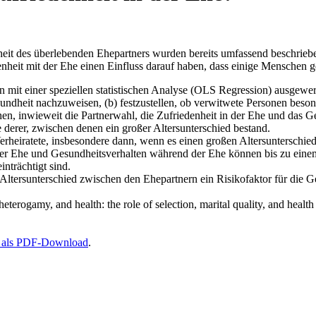
it des überlebenden Ehepartners wurden bereits umfassend beschriebe
heit mit der Ehe einen Einfluss darauf haben, dass einige Menschen gesu
mit einer speziellen statistischen Analyse (OLS Regression) ausgewert
undheit nachzuweisen, (b) festzustellen, ob verwitwete Personen beson
hen, inwieweit die Partnerwahl, die Zufriedenheit in der Ehe und das G
 derer, zwischen denen ein großer Altersunterschied bestand.
Verheiratete, insbesondere dann, wenn es einen großen Altersunterschie
in der Ehe und Gesundheitsverhalten während der Ehe können bis zu ei
nträchtigt sind.
Altersunterschied zwischen den Ehepartnern ein Risikofaktor für die Ge
rogamy, and health: the role of selection, marital quality, and health
r als PDF-Download
.