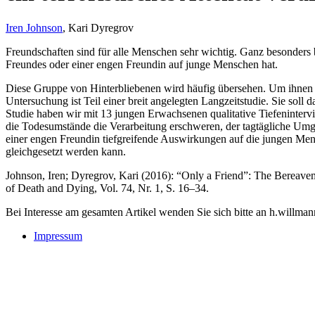
Iren Johnson
, Kari Dyregrov
Freundschaften sind für alle Menschen sehr wichtig. Ganz besonder
Freundes oder einer engen Freundin auf junge Menschen hat.
Diese Gruppe von Hinterbliebenen wird häufig übersehen. Um ihnen 
Untersuchung ist Teil einer breit angelegten Langzeitstudie. Sie soll
Studie haben wir mit 13 jungen Erwachsenen qualitative Tiefeninterv
die Todesumstände die Verarbeitung erschweren, der tagtägliche Umg
einer engen Freundin tiefgreifende Auswirkungen auf die jungen Mensc
gleichgesetzt werden kann.
Johnson, Iren; Dyregrov, Kari (2016): “Only a Friend”: The Bereave
of Death and Dying, Vol. 74, Nr. 1, S. 16–34.
Bei Interesse am gesamten Artikel wenden Sie sich bitte an h.willm
Impressum
Buchtipps::
Trauerforschung - Basis für praktisches Handeln