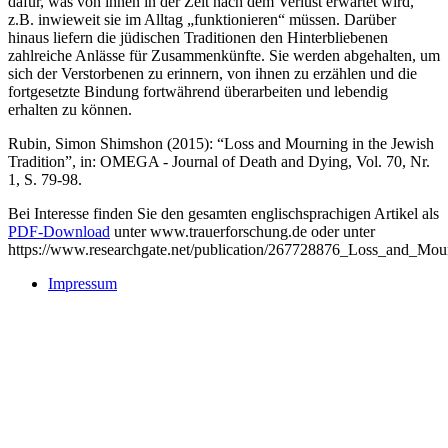
dafür, was von ihnen in der Zeit nach dem Verlust erwartet wird,
z.B. inwieweit sie im Alltag „funktionieren“ müssen. Darüber
hinaus liefern die jüdischen Traditionen den Hinterbliebenen
zahlreiche Anlässe für Zusammenkünfte. Sie werden abgehalten, um
sich der Verstorbenen zu erinnern, von ihnen zu erzählen und die
fortgesetzte Bindung fortwährend überarbeiten und lebendig
erhalten zu können.
Rubin, Simon Shimshon (2015): “Loss and Mourning in the Jewish
Tradition”, in: OMEGA - Journal of Death and Dying, Vol. 70, Nr.
1, S. 79-98.
Bei Interesse finden Sie den gesamten englischsprachigen Artikel als
PDF-Download
unter www.trauerforschung.de oder unter
https://www.researchgate.net/publication/267728876_Loss_and_Mou
Impressum
Buchtipps::
Trauerforschung - Basis für praktisches Handeln
Mehr Infos zum Buch/bestellen