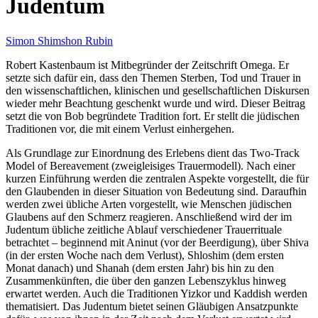
Judentum
Simon Shimshon Rubin
Robert Kastenbaum ist Mitbegründer der Zeitschrift Omega. Er
setzte sich dafür ein, dass den Themen Sterben, Tod und Trauer in
den wissenschaftlichen, klinischen und gesellschaftlichen Diskursen
wieder mehr Beachtung geschenkt wurde und wird. Dieser Beitrag
setzt die von Bob begründete Tradition fort. Er stellt die jüdischen
Traditionen vor, die mit einem Verlust einhergehen.
Als Grundlage zur Einordnung des Erlebens dient das Two-Track
Model of Bereavement (zweigleisiges Trauermodell). Nach einer
kurzen Einführung werden die zentralen Aspekte vorgestellt, die für
den Glaubenden in dieser Situation von Bedeutung sind. Daraufhin
werden zwei übliche Arten vorgestellt, wie Menschen jüdischen
Glaubens auf den Schmerz reagieren. Anschließend wird der im
Judentum übliche zeitliche Ablauf verschiedener Trauerrituale
betrachtet – beginnend mit Aninut (vor der Beerdigung), über Shiva
(in der ersten Woche nach dem Verlust), Shloshim (dem ersten
Monat danach) und Shanah (dem ersten Jahr) bis hin zu den
Zusammenkünften, die über den ganzen Lebenszyklus hinweg
erwartet werden. Auch die Traditionen Yizkor und Kaddish werden
thematisiert. Das Judentum bietet seinen Gläubigen Ansatzpunkte