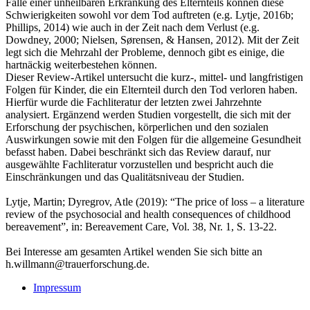
Falle einer unheilbaren Erkrankung des Elternteils können diese
Schwierigkeiten sowohl vor dem Tod auftreten (e.g. Lytje, 2016b;
Phillips, 2014) wie auch in der Zeit nach dem Verlust (e.g.
Dowdney, 2000; Nielsen, Sørensen, & Hansen, 2012). Mit der Zeit
legt sich die Mehrzahl der Probleme, dennoch gibt es einige, die
hartnäckig weiterbestehen können.
Dieser Review-Artikel untersucht die kurz-, mittel- und langfristigen
Folgen für Kinder, die ein Elternteil durch den Tod verloren haben.
Hierfür wurde die Fachliteratur der letzten zwei Jahrzehnte
analysiert. Ergänzend werden Studien vorgestellt, die sich mit der
Erforschung der psychischen, körperlichen und den sozialen
Auswirkungen sowie mit den Folgen für die allgemeine Gesundheit
befasst haben. Dabei beschränkt sich das Review darauf, nur
ausgewählte Fachliteratur vorzustellen und bespricht auch die
Einschränkungen und das Qualitätsniveau der Studien.
Lytje, Martin; Dyregrov, Atle (2019): “The price of loss – a literature
review of the psychosocial and health consequences of childhood
bereavement”, in: Bereavement Care, Vol. 38, Nr. 1, S. 13-22.
Bei Interesse am gesamten Artikel wenden Sie sich bitte an
h.willmann@trauerforschung.de.
Impressum