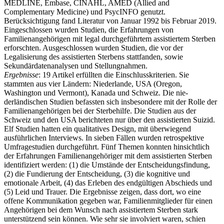
MEDLINE, Embase, CINAHL, AMED (Allied and
Complementary Medicine) und PsycINFO genutzt.
Berücksichtigung fand Literatur von Januar 1992 bis Februar 2019.
Eingeschlossen wurden Studien, die Erfahrungen von
Familienangehörigen mit legal durchgeführtem assistiertem Sterben
erforschten. Ausgeschlossen wurden Studien, die vor der
Legalisierung des assistierten Sterbens stattfanden, sowie
Sekundärdatenanalysen und Stellungnahmen.
Ergebnisse
: 19 Artikel erfüllten die Einschlusskriterien. Sie
stammten aus vier Ländern: Niederlande, USA (Oregon,
Washington und Vermont), Kanada und Schweiz. Die nie­
derländischen Studien befassten sich insbesondere mit der Rolle der
Familienangehö­rigen bei der Sterbehilfe. Die Studien aus der
Schweiz und den USA berichteten nur über den assistierten Suizid.
Elf Studien hatten ein qualitatives Design, mit überwiegend
ausführlichen Interviews. In sieben Fällen wurden retrospektive
Umfragestudien durchgeführt. Fünf Themen konnten hinsichtlich
der Erfahrungen Familienangehöriger mit dem assistierten Sterben
identifiziert werden: (1) die Umstände der Entscheidungsfindung,
(2) die Fundierung der Entscheidung, (3) die kognitive und
emotionale Arbeit, (4) das Erleben des endgültigen Abschieds und
(5) Leid und Trauer. Die Ergebnisse zeigen, dass dort, wo eine
offene Kommunikation gegeben war, Familienmitglieder für einen
Angehörigen bei dem Wunsch nach assistiertem Sterben stark
unterstützend sein können. Wie sehr sie involviert waren, schien