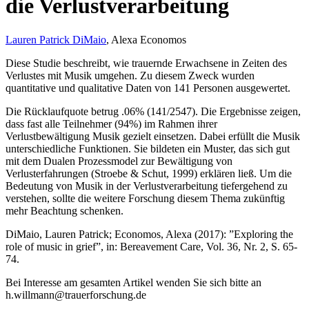
die Verlustverarbeitung
Lauren Patrick DiMaio
, Alexa Economos
Diese Studie beschreibt, wie trauernde Erwachsene in Zeiten des
Verlustes mit Musik umgehen. Zu diesem Zweck wurden
quantitative und qualitative Daten von 141 Personen ausgewertet.
Die Rücklaufquote betrug .06% (141/2547). Die Ergebnisse zeigen,
dass fast alle Teilnehmer (94%) im Rahmen ihrer
Verlustbewältigung Musik gezielt einsetzen. Dabei erfüllt die Musik
unterschiedliche Funktionen. Sie bildeten ein Muster, das sich gut
mit dem Dualen Prozessmodel zur Bewältigung von
Verlusterfahrungen (Stroebe & Schut, 1999) erklären ließ. Um die
Bedeutung von Musik in der Verlustverarbeitung tiefergehend zu
verstehen, sollte die weitere Forschung diesem Thema zukünftig
mehr Beachtung schenken.
DiMaio, Lauren Patrick; Economos, Alexa (2017): ”Exploring the
role of music in grief”, in: Bereavement Care, Vol. 36, Nr. 2, S. 65-
74.
Bei Interesse am gesamten Artikel wenden Sie sich bitte an
h.willmann@trauerforschung.de