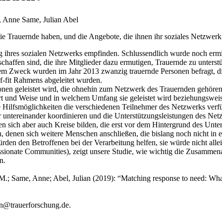
, Anne Same, Julian Abel
 die Trauernde haben, und die Angebote, die ihnen ihr soziales Netzwe
ng ihres sozialen Netzwerks empfinden. Schlussendlich wurde noch erm
haffen sind, die ihre Mitglieder dazu ermutigen, Trauernde zu unterstü
em Zweck wurden im Jahr 2013 zwanzig trauernde Personen befragt, die
-fit Rahmens abgeleitet wurden.
sonen geleistet wird, die ohnehin zum Netzwerk des Trauernden gehören. 
t und Weise und in welchem Umfang sie geleistet wird beziehungswei
he Hilfsmöglichkeiten die verschiedenen Teilnehmer des Netzwerks ve
ser untereinander koordinieren und die Unterstützungsleistungen des 
nen sich aber auch Kreise bilden, die erst vor dem Hintergrund des Un
, denen sich weitere Menschen anschließen, die bislang noch nicht in
würden den Betroffenen bei der Verarbeitung helfen, sie würde nicht all
onate Communities), zeigt unsere Studie, wie wichtig die Zusammenar
n.
; Same, Anne; Abel, Julian (2019): “Matching response to need: What 
nn@trauerforschung.de.