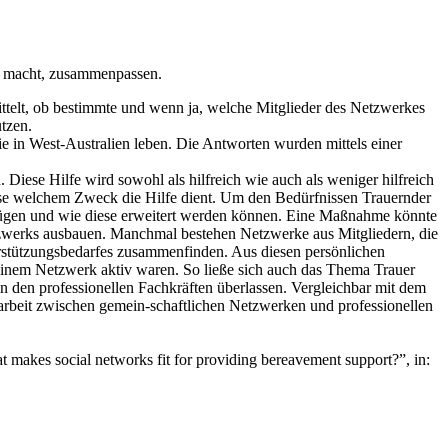
rk macht, zusammenpassen.
ittelt, ob bestimmte und wenn ja, welche Mitglieder des Netzwerkes
tzen.
 in West-Australien leben. Die Antworten wurden mittels einer
Diese Hilfe wird sowohl als hilfreich wie auch als weniger hilfreich
se welchem Zweck die Hilfe dient. Um den Bedürfnissen Trauernder
rfügen und wie diese erweitert werden können. Eine Maßnahme könnte
Netzwerks ausbauen. Manchmal bestehen Netzwerke aus Mitgliedern, die
terstützungsbedarfes zusammenfinden. Aus diesen persönlichen
 einem Netzwerk aktiv waren. So ließe sich auch das Thema Trauer
ein den professionellen Fachkräften überlassen. Vergleichbar mit dem
beit zwischen gemein-schaftlichen Netzwerken und professionellen
makes social networks fit for providing bereavement support?”, in: