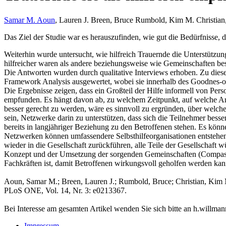
Samar M. Aoun
, Lauren J. Breen, Bruce Rumbold, Kim M. Christian
Das Ziel der Studie war es herauszufinden, wie gut die Bedürfnisse,
Weiterhin wurde untersucht, wie hilfreich Trauernde die Unterstützu
hilfreicher waren als andere beziehungsweise wie Gemeinschaften besc
Die Antworten wurden durch qualitative Interviews erhoben. Zu dies
Framework Analysis ausgewertet, wobei sie innerhalb des Goodnes-of
Die Ergebnisse zeigen, dass ein Großteil der Hilfe informell von Per
empfunden. Es hängt davon ab, zu welchem Zeitpunkt, auf welche Ar
besser gerecht zu werden, wäre es sinnvoll zu ergründen, über welc
sein, Netzwerke darin zu unterstützen, dass sich die Teilnehmer bes
bereits in langjähriger Beziehung zu den Betroffenen stehen. Es kön
Netzwerken können umfassendere Selbsthilfeorganisationen entstehen
wieder in die Gesellschaft zurückführen, alle Teile der Gesellschaft 
Konzept und der Umsetzung der sorgenden Gemeinschaften (Compassi
Fachkräften ist, damit Betroffenen wirkungsvoll geholfen werden kan
Aoun, Samar M.; Breen, Lauren J.; Rumbold, Bruce; Christian, Kim M.
PLoS ONE, Vol. 14, Nr. 3: e0213367.
Bei Interesse am gesamten Artikel wenden Sie sich bitte an h.willma
Impressum