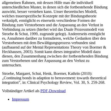
allgemeinen Rahmen, mit dessen Hilfe man die individuell
unterschiedlichen Muster, in denen sich die fortbestehende Bindung
auswirkt, besser verstehen kann. Unser theoretisches Modell,
welches trauerspezifische Konzepte mit der Bindungstheorie
verknüpft, ermöglicht es einerseits verschiedene Formen der
Bindung zum Verstorbenen und die Anpassung an den Verlust in
Verbindung zu setzen (hierbei wird das Duale Prozessmodell von
Stroebe & Schut, 1999, zugrunde gelegt). Andererseits ermöglicht
es, Annahmen darüber zu formulieren, welche Gedanken über den
Verstorbenen mit dem Bewältigungsprozess verbunden sind
(aufbauend auf der Mental Representations Theory von Boerner &
Heckhausen, 2003). Somit kann dieses integrative Modell dazu
dienen, den Zusammenhang zwischen der fortbestehenden Bindung
zum Verstorbenen und der Anpassung an den Verlust zu
untersuchen.
Stroebe, Margaret, Schut, Henk, Boerner, Kathrin (2010):
„Continuing bonds in adaption to bereavement: towards theoretical
integration”, in: Clinical Psychology Review, Vol. 30, S. 259-268.
Vollständiger Artikel als
PDF-Download
Impressum
Buchtipps::