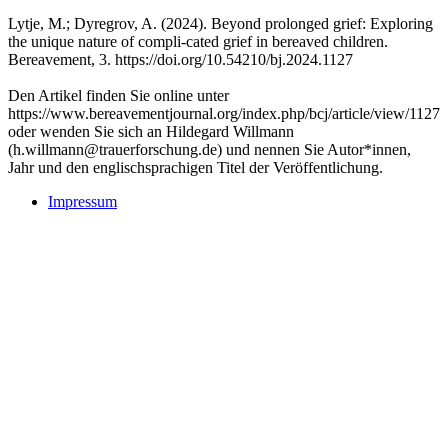
Lytje, M.; Dyregrov, A. (2024). Beyond prolonged grief: Exploring
the unique nature of compli-cated grief in bereaved children.
Bereavement, 3. https://doi.org/10.54210/bj.2024.1127
Den Artikel finden Sie online unter
https://www.bereavementjournal.org/index.php/bcj/article/view/1127
oder wenden Sie sich an Hildegard Willmann
(h.willmann@trauerforschung.de) und nennen Sie Autor*innen,
Jahr und den englischsprachigen Titel der Veröffentlichung.
Impressum
Buchtipps::
Trauerforschung - Basis für praktisches Handeln
Mehr Infos zum Buch/bestellen
Trauer: Forschung und Praxis verbinden