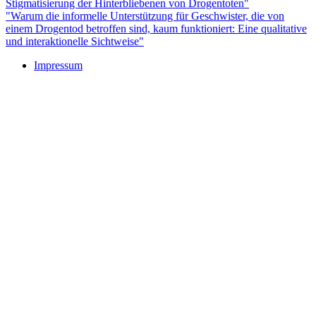
Stigmatisierung der Hinterbliebenen von Drogentoten"
"Warum die informelle Unterstützung für Geschwister, die von
einem Drogentod betroffen sind, kaum funktioniert: Eine qualitative
und interaktionelle Sichtweise"
Impressum
Buchtipps::
Trauerforschung - Basis für praktisches Handeln
Mehr Infos zum Buch/bestellen
Trauer: Forschung und Praxis verbinden
Mehr Infos zum Buch/bestellen