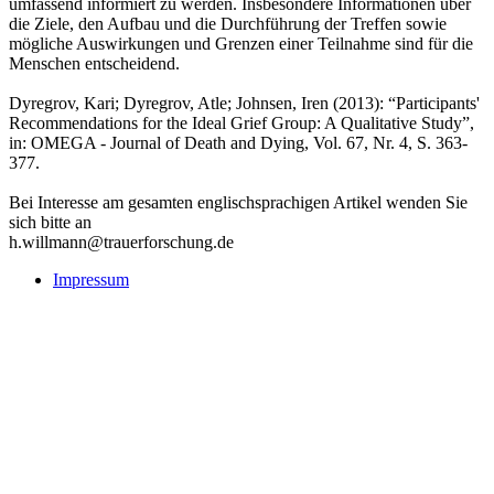
umfassend informiert zu werden. Insbesondere Informationen über
die Ziele, den Aufbau und die Durchführung der Treffen sowie
mögliche Auswirkungen und Grenzen einer Teilnahme sind für die
Menschen entscheidend.
Dyregrov, Kari; Dyregrov, Atle; Johnsen, Iren (2013): “Participants'
Recommendations for the Ideal Grief Group: A Qualitative Study”,
in: OMEGA - Journal of Death and Dying, Vol. 67, Nr. 4, S. 363-
377.
Bei Interesse am gesamten englischsprachigen Artikel wenden Sie
sich bitte an
h.willmann@trauerforschung.de
Impressum
Buchtipps::
Trauerforschung - Basis für praktisches Handeln
Mehr Infos zum Buch/bestellen