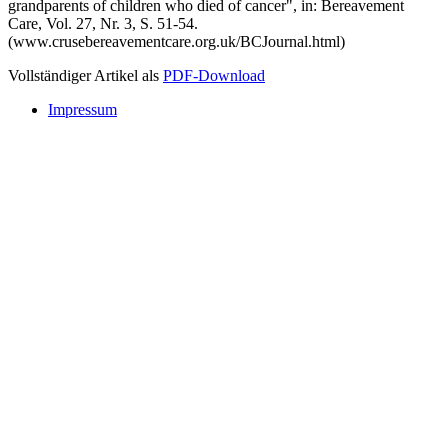
grandparents of children who died of cancer", in: Bereavement
Care, Vol. 27, Nr. 3, S. 51-54.
(www.crusebereavementcare.org.uk/BCJournal.html)
Vollständiger Artikel als
PDF-Download
Impressum
Buchtipps::
Trauerforschung - Basis für praktisches Handeln
Mehr Infos zum Buch/bestellen
Trauer: Forschung und Praxis verbinden
Mehr Infos zum Buch/bestellen