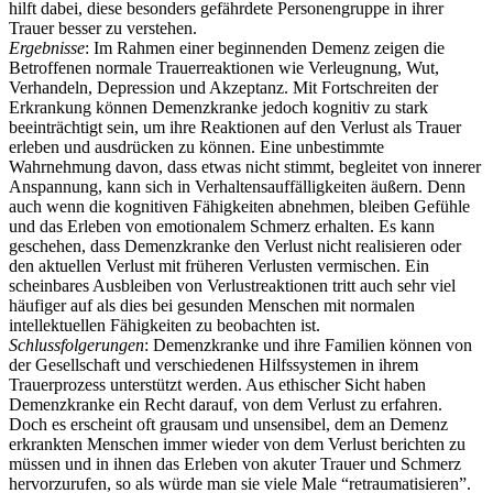
hilft dabei, diese besonders gefährdete Personengruppe in ihrer
Trauer besser zu verstehen.
Ergebnisse
: Im Rahmen einer beginnenden Demenz zeigen die
Betroffenen normale Trauerreaktionen wie Verleugnung, Wut,
Verhandeln, Depression und Akzeptanz. Mit Fortschreiten der
Erkrankung können Demenzkranke jedoch kognitiv zu stark
beeinträchtigt sein, um ihre Reaktionen auf den Verlust als Trauer
erleben und ausdrücken zu können. Eine unbestimmte
Wahrnehmung davon, dass etwas nicht stimmt, begleitet von innerer
Anspannung, kann sich in Verhaltensauffälligkeiten äußern. Denn
auch wenn die kognitiven Fähigkeiten abnehmen, bleiben Gefühle
und das Erleben von emotionalem Schmerz erhalten. Es kann
geschehen, dass Demenzkranke den Verlust nicht realisieren oder
den aktuellen Verlust mit früheren Verlusten vermischen. Ein
scheinbares Ausbleiben von Verlustreaktionen tritt auch sehr viel
häufiger auf als dies bei gesunden Menschen mit normalen
intellektuellen Fähigkeiten zu beobachten ist.
Schlussfolgerungen
: Demenzkranke und ihre Familien können von
der Gesellschaft und verschiedenen Hilfssystemen in ihrem
Trauerprozess unterstützt werden. Aus ethischer Sicht haben
Demenzkranke ein Recht darauf, von dem Verlust zu erfahren.
Doch es erscheint oft grausam und unsensibel, dem an Demenz
erkrankten Menschen immer wieder von dem Verlust berichten zu
müssen und in ihnen das Erleben von akuter Trauer und Schmerz
hervorzurufen, so als würde man sie viele Male “retraumatisieren”.