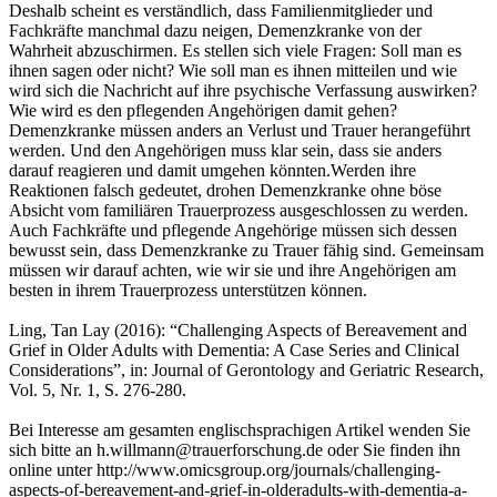
Deshalb scheint es verständlich, dass Familienmitglieder und
Fachkräfte manchmal dazu neigen, Demenzkranke von der
Wahrheit abzuschirmen. Es stellen sich viele Fragen: Soll man es
ihnen sagen oder nicht? Wie soll man es ihnen mitteilen und wie
wird sich die Nachricht auf ihre psychische Verfassung auswirken?
Wie wird es den pflegenden Angehörigen damit gehen?
Demenzkranke müssen anders an Verlust und Trauer herangeführt
werden. Und den Angehörigen muss klar sein, dass sie anders
darauf reagieren und damit umgehen könnten.Werden ihre
Reaktionen falsch gedeutet, drohen Demenzkranke ohne böse
Absicht vom familiären Trauerprozess ausgeschlossen zu werden.
Auch Fachkräfte und pflegende Angehörige müssen sich dessen
bewusst sein, dass Demenzkranke zu Trauer fähig sind. Gemeinsam
müssen wir darauf achten, wie wir sie und ihre Angehörigen am
besten in ihrem Trauerprozess unterstützen können.
Ling, Tan Lay (2016): “Challenging Aspects of Bereavement and
Grief in Older Adults with Dementia: A Case Series and Clinical
Considerations”, in: Journal of Gerontology and Geriatric Research,
Vol. 5, Nr. 1, S. 276-280.
Bei Interesse am gesamten englischsprachigen Artikel wenden Sie
sich bitte an h.willmann@trauerforschung.de oder Sie finden ihn
online unter http://www.omicsgroup.org/journals/challenging-
aspects-of-bereavement-and-grief-in-olderadults-with-dementia-a-